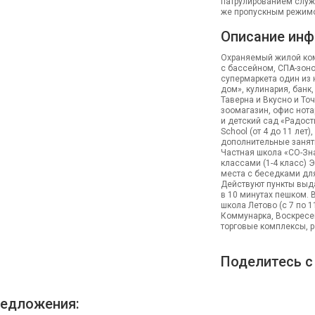
патрулированием служб
же пропускным режим
Описание инф
Охраняемый жилой ком
с бассейном, СПА-зоно
супермаркета один из 
дом», кулинария, банк,
Таверна и Вкусно и То
зоомагазин, офис нота
и детский сад «Радост
School (от 4 до 11 лет
дополнительные заняти
Частная школа «СО-Зна
классами (1-4 класс) 
места с беседками для
Действуют пункты выда
в 10 минутах пешком. 
школа Летово (с 7 по 1
Коммунарка, Воскресен
торговые комплексы, р
Поделитесь с
едложения: