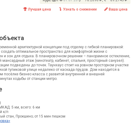
Курс ЦБ РФ
01.07.26
$ – 78.2696
, € – 89.2743
Лучшая цена
Узнать о снижении
Ваша цена
 объекта
ременной архитектурной концепции под отделку с гибкой планировкой:
 создать оптимальное пространство для комфортной жизни с
н и зон для отдыха. В планировочном решении – панорамное остекление,
 мансардный этаж (кинотеатр, кабинет, спальня, просторный санузел).
ции подведены до точек. Таунхаус стоит на ровном просторном участке
ихой тупиковой улице недалеко от каскада прудов. Дом находится в
м посёлке бизнес-класса с развитой внутренней и внешней
минутах ходьбы от станции метро.
е
)
 МКАД: 5 км, всего: 6 км
й к/п
ый стан, Прокшино; от 15 мин пешком
ровка»