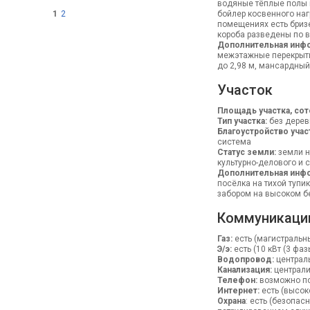
водяные тёплые полы н
1
2
бойлер косвенного наг
помещениях есть бризе
короба разведены по
Дополнительная инф
межэтажные перекрытия
до 2,98 м, мансардный
Участок
Площадь участка, сот
Тип участка:
без дерев
Благоустройство учас
система
Статус земли:
земли н
культурно-делового и 
Дополнительная инфо
посёлка на тихой тупи
забором на высоком б
Коммуникаци
Газ:
есть (магистральн
Э/э:
есть (10 кВт (3 фаз
Водопровод:
централ
Канализация:
централ
Телефон:
возможно п
Интернет:
есть (высок
Охрана
: есть (безопа