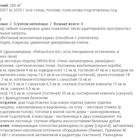
2
ний:
280 м
2007 (в 2025 г. все стены, потолки, полы вновь подготовлены под
3
лных:
3.
С/узлов неполных:
2.
Комнат всего:
8.
а); гибкая планировка дома позволяет легко адаптировать пространство
льные запросы.
бетонный монолитный каркас (пеноблок + утеплитель)
турка, покраска, цементная декоративная плитка
 (двухкамерные, «Rehau-Euro 60», есть панорамное остекление, в
ных окна)
д чистовую отделку (White Box: стены оштукатурены, разведено:
топление, сантехнические точки. Заложены вентиляционные короба)
в.м, прихожая 9 кв.м, коридор-холл 12 кв.м, гостиная 47 кв.м с выходом на
авление зоны сауны 16,5 кв.м на площади гостиной), кухня-столовая 18
 7 кв.м, котельная-постирочная с санузлом 10 кв.м
ня 31,5 кв.м с санузлом 6,5 кв.м, спальня (гостевая комната) 15 кв.м,
кв.м, санузел 9,5 кв.м
атр) 19,5 кв.м, спальня (гостиная) 35 кв.м, постирочная комната (санузел)
в.м с французским балконом
 отделки:
дом подготовлен под новую отделку (ранее отделка
чищены, зашпаклёваны и выровнены, на полу – чистовая стяжка (в
подогревом полов), потолки в малой части дома – разноуровневые,
чной подсветкой, в мансарде - лиственница в двух помещениях. На
нолитная лестница: ступени обшиты износостойким белёным дубом
ение:
коммуникации полностью разведены по дому (Legrand), автоматика
 установлено напольное котельное оборудование (Лемакс, Премиум 40
 кВт с итальянской автоматикой и радиаторы (частично). Разведены