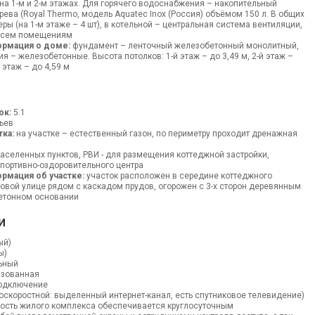
а 1-м и 2-м этажах. Для горячего водоснабжения – накопительный
рева (Royal Thermo, модель Aquatec Inox (Россия) объёмом 150 л. В общих
ры (на 1-м этаже – 4 шт), в котельной – центральная система вентиляции,
 всем помещениям
ормация о доме:
фундамент – ленточный железобетонный монолитный,
 – железобетонные. Высота потолков: 1-й этаж – до 3,49 м, 2-й этаж –
 этаж – до 4,59 м
ок:
5.1
ьев
тка:
на участке – естественный газон, по периметру проходит дренажная
аселенных пунктов, РВИ - для размещения коттеджной застройки,
спортивно-оздоровительного центра
рмация об участке:
участок расположен в середине коттеджного
ковой улице рядом с каскадом прудов, огорожен с 3-х сторон деревянным
етонном основании
и
ый)
ы)
ьный
изованная
одключение
оскоростной: выделенный интернет-канал, есть спутниковое телевидение)
сность жилого комплекса обеспечивается круглосуточным