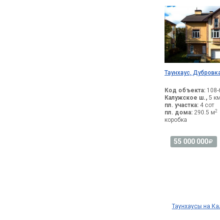
Таунхаус, Дубровк
Код объекта:
108-
Калужское ш.,
5 км
пл. участка:
4 сот
2
пл. дома:
290.5 м
коробка
55 000 000
Таунхаусы на К