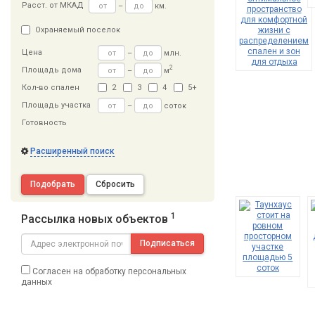
Расст
.
от МКАД
–
км.
Охраняемый поселок
Цена
–
млн.
2
Площадь дома
–
м
Кол-во спален
2
3
4
5+
Площадь участка
–
соток
Готовность
Расширенный поиск
Подобрать
Сбросить
1
Рассылка новых объектов
Подписаться
Согласен на обработку персональных
данных