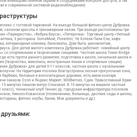
ой вневедомственной охраны и сотрудниками контроля доступа, а так
ом и современной системой видеонаблюдения)
раструктуры
плекс с гостевой парковкой. На въезде большой фитнес-центр Дубровка
й, салоном красоты и тренажерным залом. При въезде расположены три
них «Перекресток», «Азбука Вкуса», «Пятерочка». Торговый центр «Уютный
 аптека, 3 ресторана: SomeMeat, Florentini, Чё Хотели Пили Ели, кафе
чка, ветеринарная клиника, банкоматы, Дом быта, шиномонтаж,
риуса. Для детей жилого комплекса Дубровка работают: семейный центр
ь» со спортивными и творческими секциями. Частная школа Tower Bridge
), где есть группа раннего развития, подготовка к школе, начальная школа и
я (творчество, живопись, иностранные языки и спортивные секции).
ние Дубровка» для детей 0-11 классов, частная школа с начальными
Эволуччи. На территории поселка благоустроена лесная прогулочная зона,
 барбекю, беловые и велосипедные дорожки, есть мини-зоопарк.
чи заказов Ozon и Яндекс Маркет, Wildberries, Сдек. Православный Храм
В 10 минутах пешком метро Ольховая. В 10 минутах на машине частная
1 класс), теннисный клуб Теннис.ру, городская инфраструктура поселков
ское, Николо-Хованское (поликлиники, больницы, десткие сады и школы,
естораны, фитнес клубы, банки, Мои документы и др.)
 друзьями: