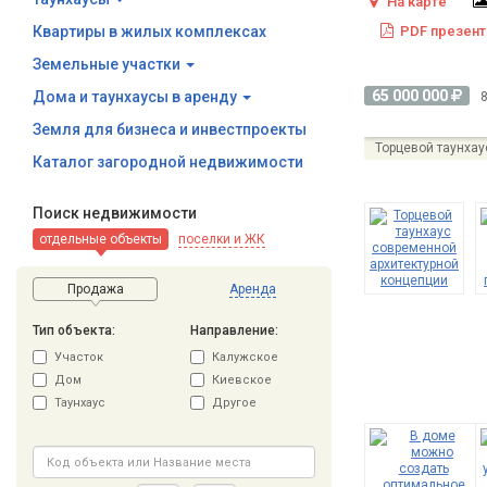
На карте
Квартиры в жилых комплексах
PDF презент
Земельные участки
65 000 000
Дома и таунхаусы в аренду
Земля для бизнеса и инвестпроекты
Торцевой таунхау
Каталог загородной недвижимости
Поиск недвижимости
отдельные объекты
поселки и ЖК
Продажа
Аренда
Тип объекта:
Направление:
Участок
Калужское
Дом
Киевское
Таунхаус
Другое