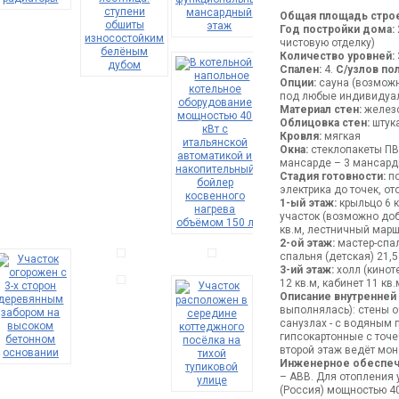
Общая площадь строе
Год постройки дома:
чистовую отделку)
Количество уровней:
Спален:
4.
С/узлов по
Опции:
сауна (возможн
под любые индивидуа
Материал стен:
железо
Облицовка стен:
штука
Кровля:
мягкая
Окна:
стеклопакеты ПВХ
мансарде – 3 мансард
Стадия готовности:
по
электрика до точек, о
1-ый этаж:
крыльцо 6 к
участок (возможно доб
кв.м, лестничный марш
2-ой этаж:
мастер-спаль
спальня (детская) 21,5 
3-ий этаж:
холл (киноте
12 кв.м, кабинет 11 к
Описание внутренней
выполнялась): стены о
санузлах - с водяным 
гипсокартонные с точе
второй этаж ведёт мо
Инженерное обеспеч
– ABB. Для отопления
(Россия) мощностью 40