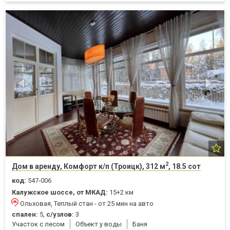
2
Дом в аренду, Комфорт к/п (Троицк), 312 м
, 18.5 сот
код:
547-006
Калужское шоссе, от МКАД:
15+2 км
Ольховая, Теплый стан - от 25 мин на авто
спален:
5,
с/узлов:
3
Участок с лесом
Объект у воды
Баня