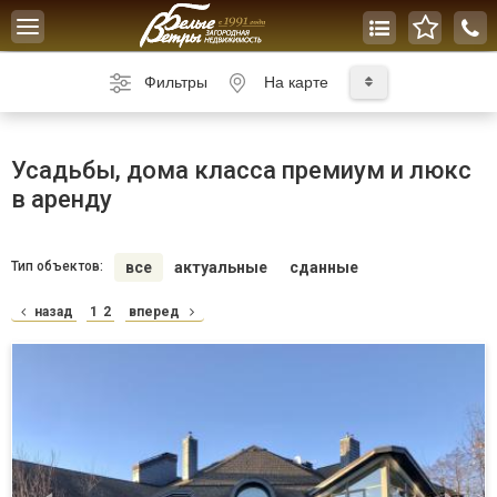
Toggle
navigation
Фильтры
На карте
Усадьбы, дома класса премиум и люкс
в аренду
Тип объектов:
все
актуальные
сданные
назад
1
2
вперед