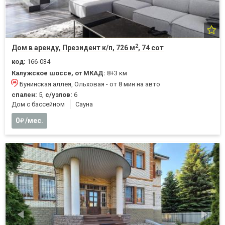
2
Дом в аренду, Президент к/п, 726 м
, 74 сот
код:
166-034
Калужское шоссе, от МКАД:
8+3 км
Бунинская аллея, Ольховая - от 8 мин на авто
спален:
5,
с/узлов:
6
Дом с бассейном
Cауна
0
/мес.