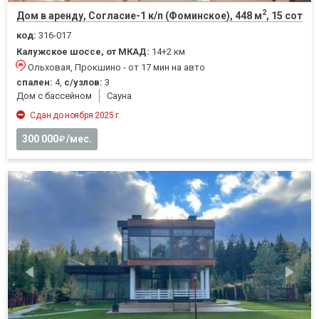
2
Дом в аренду, Согласие-1 к/п (Фоминское), 448 м
, 15 сот
код:
316-017
Калужское шоссе, от МКАД:
14+2 км
Ольховая, Прокшино - от 17 мин на авто
спален:
4,
с/узлов:
3
Дом с бассейном
Cауна
Сдан до ноября 2025 г.
300 000
/мес.