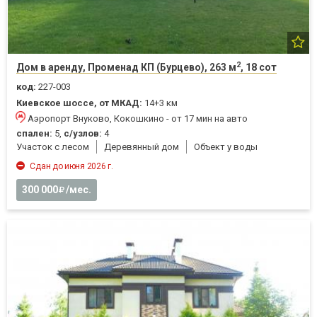
2
Дом в аренду, Променад КП (Бурцево), 263 м
, 18 сот
код:
227-003
Киевское шоссе, от МКАД:
14+3 км
Аэропорт Внуково, Кокошкино - от 17 мин на авто
спален:
5,
с/узлов:
4
Участок с лесом
Деревянный дом
Объект у воды
Сдан до июня 2026 г.
300 000
/мес.