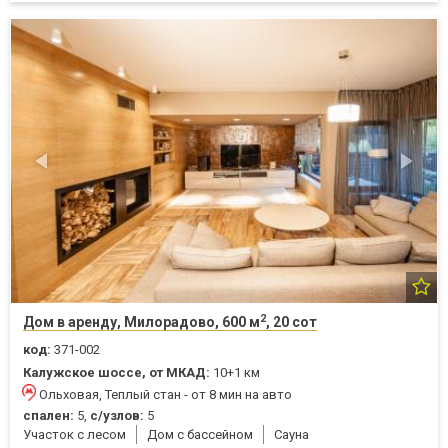
2
Дом в аренду, Милорадово, 600 м
, 20 сот
код:
371-002
Калужское шоссе, от МКАД:
10+1 км
Ольховая, Теплый стан - от 8 мин на авто
спален:
5,
с/узлов:
5
Участок с лесом
Дом с бассейном
Cауна