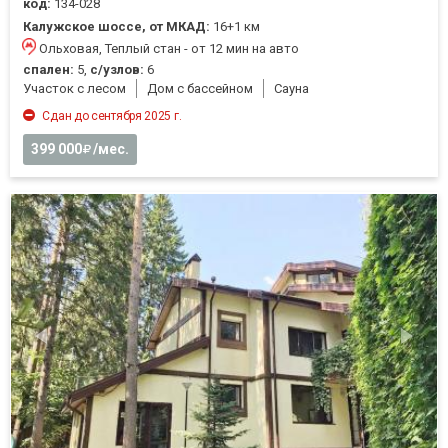
код:
134-028
Калужское шоссе, от МКАД:
16+1 км
Ольховая, Теплый стан - от 12 мин на авто
спален:
5,
с/узлов:
6
Участок с лесом
Дом с бассейном
Cауна
Сдан до сентября 2025 г.
399 000
/мес.