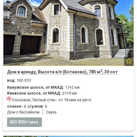
2
Дом в аренду, Высота к/п (Ботаково), 785 м
, 30 сот
код:
162-010
Калужское шоссе, от МКАД:
17+2 км
Киевское шоссе, от МКАД:
21+9 км
Ольховая, Теплый стан - от 18 мин на авто
спален:
4,
с/узлов:
6
Дом с бассейном
Cауна
450 000
/мес.