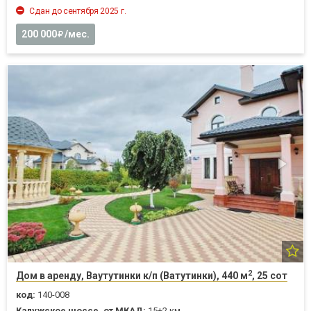
Сдан до сентября 2025 г.
200 000
/мес.
2
Дом в аренду, Ваутутинки к/п (Ватутинки), 440 м
, 25 сот
код:
140-008
Калужское шоссе, от МКАД:
15+2 км