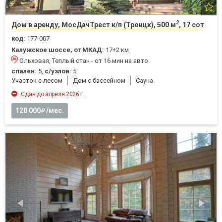
2
Дом в аренду, МосДачТрест к/п (Троицк), 500 м
, 17 сот
код:
177-007
Калужское шоссе, от МКАД:
17+2 км
Ольховая, Теплый стан - от 16 мин на авто
спален:
5,
с/узлов:
5
Участок с лесом
Дом с бассейном
Cауна
Сдан до апреля 2026 г.
120 000
/мес.