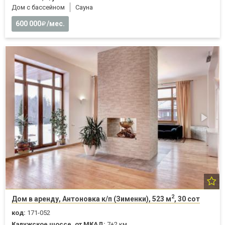
Дом с бассейном
Cауна
600 000
/мес.
2
Дом в аренду, Антоновка к/п (Зименки), 523 м
, 30 сот
код:
171-052
Калужское шоссе, от МКАД:
7+2 км