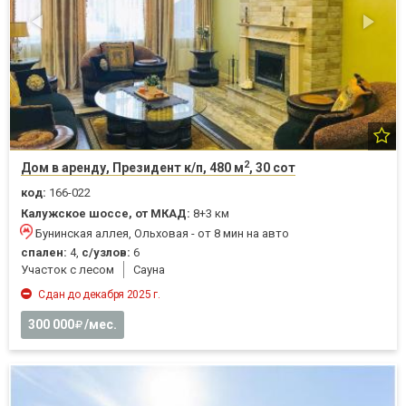
2
Дом в аренду, Президент к/п, 480 м
, 30 сот
код:
166-022
Калужское шоссе, от МКАД:
8+3 км
Бунинская аллея, Ольховая - от 8 мин на авто
спален:
4,
с/узлов:
6
Участок с лесом
Cауна
Сдан до декабря 2025 г.
300 000
/мес.