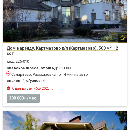
2
Дом в аренду, Картмазово к/п (Картмазово), 500 м
, 12
сот
код:
225-010
Киевское шоссе, от МКАД:
5+1 км
Саларьево, Рассказовка - от 4 мин на авто
спален:
4,
с/узлов:
4
Сдан до сентября 2025 г.
300 000
/мес.