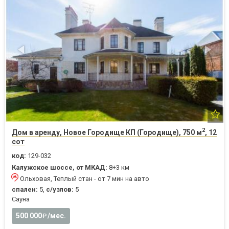
2
Дом в аренду, Новое Городище КП (Городище), 750 м
, 12
сот
код:
129-032
Калужское шоссе, от МКАД:
8+3 км
Ольховая, Теплый стан - от 7 мин на авто
спален:
5,
с/узлов:
5
Cауна
500 000
/мес.