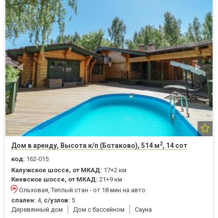
2
Дом в аренду, Высота к/п (Ботаково), 514 м
, 14 сот
код:
162-015
Калужское шоссе, от МКАД:
17+2 км
Киевское шоссе, от МКАД:
21+9 км
Ольховая, Теплый стан - от 18 мин на авто
спален:
4,
с/узлов:
5
Деревянный дом
Дом с бассейном
Cауна