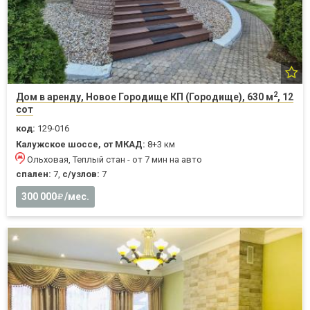
2
Дом в аренду, Новое Городище КП (Городище), 630 м
, 12
сот
код:
129-016
Калужское шоссе, от МКАД:
8+3 км
Ольховая, Теплый стан - от 7 мин на авто
спален:
7,
с/узлов:
7
300 000
/мес.