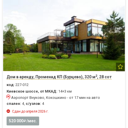
2
Дом в аренду, Променад КП (Бурцево), 320 м
, 28 сот
код:
227-012
Киевское шоссе, от МКАД:
14+3 км
Аэропорт Внуково, Кокошкино - от 17 мин на авто
спален:
4,
с/узлов:
4
Сдан до апреля 2026 г.
520 000
/мес.