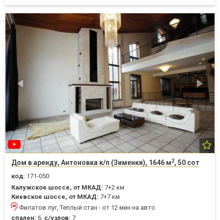
2
Дом в аренду, Антоновка к/п (Зименки), 1646 м
, 50 сот
код:
171-050
Калужское шоссе, от МКАД:
7+2 км
Киевское шоссе, от МКАД:
7+7 км
Филатов луг, Теплый стан - от 12 мин на авто
спален:
6,
с/узлов:
7