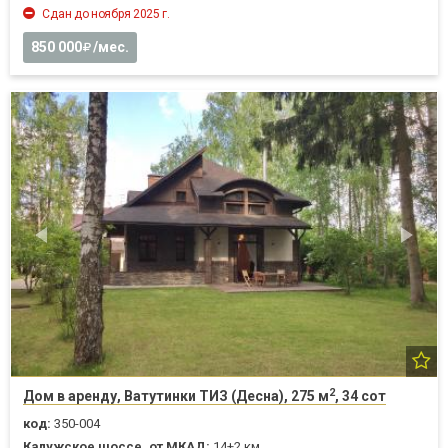
Сдан до ноября 2025 г.
850 000
/мес.
2
Дом в аренду, Ватутинки ТИЗ (Десна), 275 м
, 34 сот
код:
350-004
Калужское шоссе, от МКАД:
14+2 км