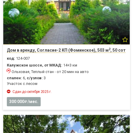
2
Дом в аренду, Согласие-2 КП (Фоминское), 503 м
, 50 сот
код:
124-007
Калужское шоссе, от МКАД:
14+3 км
Ольховая, Теплый стан - от 20 мин на авто
спален:
6,
с/узлов:
3
Участок с лесом
Сдан до октября 2025 г.
300 000
/мес.