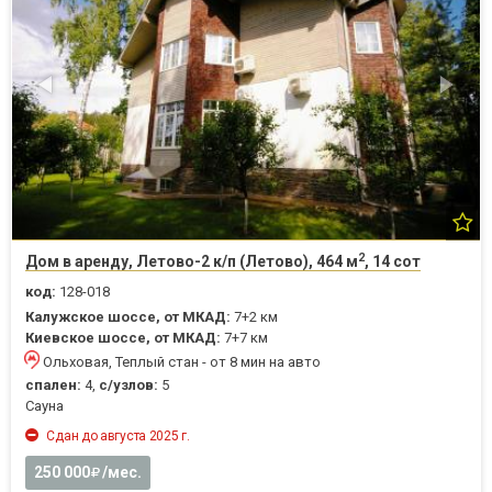
2
Дом в аренду, Летово-2 к/п (Летово), 464 м
, 14 сот
код:
128-018
Калужское шоссе, от МКАД:
7+2 км
Киевское шоссе, от МКАД:
7+7 км
Ольховая, Теплый стан - от 8 мин на авто
спален:
4,
с/узлов:
5
Cауна
Сдан до августа 2025 г.
250 000
/мес.