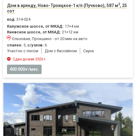
2
Дом в аренду, Ново-Троицкое-1 к/п (Пучково), 587 м
, 25
сот
код:
314-024
Калужское шоссе, от МКАД:
17+4 км
Киевское шоссе, от МКАД:
21+12 км
Ольховая, Прокшино - от 20 мин на авто
спален:
5,
с/узлов:
6
Участок с лесом
Дом с бассейном
Cауна
Сдан до мая 2026 г.
400 000
/мес.