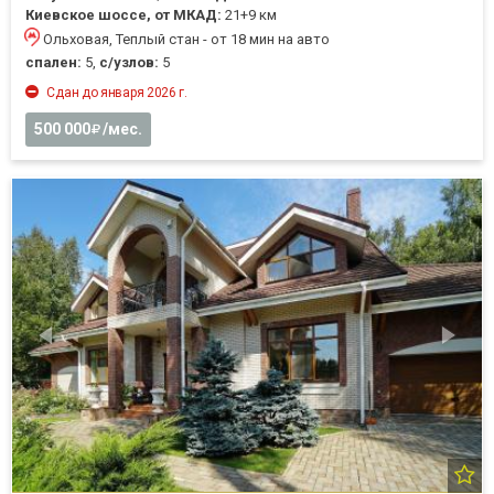
Киевское шоссе, от МКАД:
21+9 км
Ольховая, Теплый стан - от 18 мин на авто
спален:
5,
с/узлов:
5
Сдан до января 2026 г.
500 000
/мес.