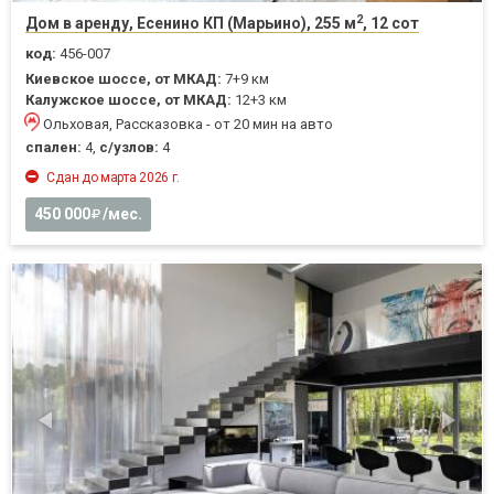
2
Дом в аренду, Есенино КП (Марьино), 255 м
, 12 сот
код:
456-007
Киевское шоссе, от МКАД:
7+9 км
Калужское шоссе, от МКАД:
12+3 км
Ольховая, Рассказовка - от 20 мин на авто
спален:
4,
с/узлов:
4
Сдан до марта 2026 г.
450 000
/мес.