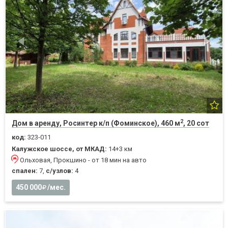
2
Дом в аренду, Росинтер к/п (Фоминское), 460 м
, 20 сот
код:
323-011
Калужское шоссе, от МКАД:
14+3 км
Ольховая, Прокшино - от 18 мин на авто
спален:
7,
с/узлов:
4
450 000
/мес.