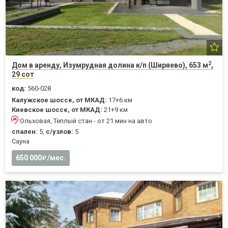
2
Дом в аренду, Изумрудная долина к/п (Ширяево), 653 м
,
29 сот
код:
560-028
Калужское шоссе, от МКАД:
17+6 км
Киевское шоссе, от МКАД:
21+9 км
Ольховая, Теплый стан - от 21 мин на авто
спален:
5,
с/узлов:
5
Cауна
650 000
/мес.