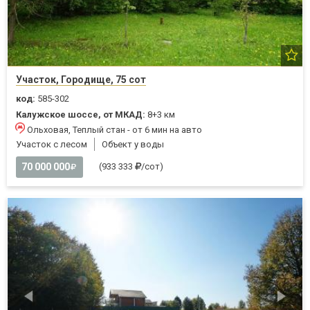
Участок, Городище, 75 сот
код:
585-302
Калужское шоссе, от МКАД:
8+3 км
Ольховая, Теплый стан - от 6 мин на авто
Участок с лесом
Объект у воды
70 000 000
(933 333
/сот)