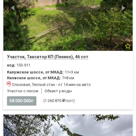
Участок, Таксатор КП (Пенино), 46 сот
код:
153-911
Калужское шоссе, от МКАД:
11+3 км
Киевское шоссе, от МКАД:
7+8 км
Ольховая, Теплый стан - от 14 мин на авто
Участок с лесом
Объект у воды
58 000 000
(1 260 870
/сот)