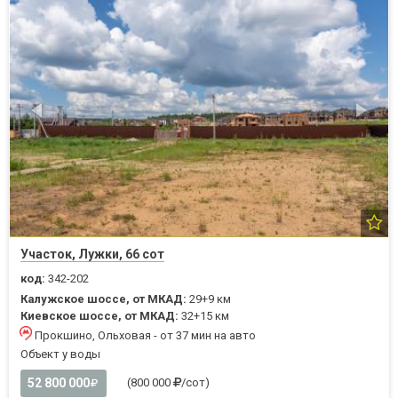
Участок, Лужки, 66 сот
код:
342-202
Калужское шоссе, от МКАД:
29+9 км
Киевское шоссе, от МКАД:
32+15 км
Прокшино, Ольховая - от 37 мин на авто
Объект у воды
52 800 000
(800 000
/сот)