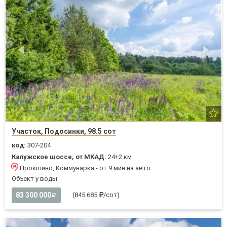
Участок, Подосинки, 98.5 сот
код:
307-204
Калужское шоссе, от МКАД:
24+2 км
Прокшино, Коммунарка - от 9 мин на авто
Объект у воды
83 300 000
(845 685
/сот)